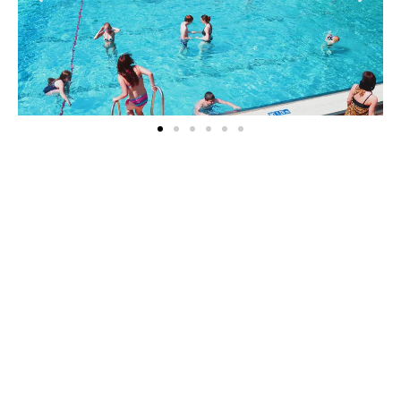
Unser Platz und die umliegende Eifelnatur bieten
Ruhe und Erholung. Wer Aktivität sucht, findet im
angebundenen Freibad der Verbandsgemeinde, auf
unserem neu angelegten Spielplatz oder an
schönen Prümufer viele Möglichkeiten.
Mit komplett neu aufgebauten Sanitäranlagen,
Wohnmobil- Reinigungsanlage und kostenlosem
W-Lan bieten wir auch technische Ausstattung auf
dem neusten Stand.